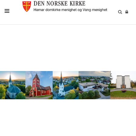
MENIGHETSLIV
GRAVFERD/GRAVPLASS
KIRKELIGE HANDLINGER
KIRKEMUSIKK
BARN OG UNGE
FRIVILLIGHET
DIAKONI