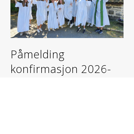
Påmelding
konfirmasjon 2026-
2027
Ditt år. Du er viktig. Bli konfirmant i Hamar eller Vang
2027!
Les mer