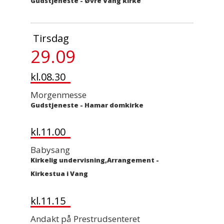
Gudstjeneste
-
Øvre Vang kirke
Tirsdag
29.09
kl.08.30
Morgenmesse
Gudstjeneste
-
Hamar domkirke
kl.11.00
Babysang
Kirkelig undervisning,Arrangement
-
Kirkestua i Vang
kl.11.15
Andakt på Prestrudsenteret