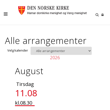
MENIGHETSLIV
Alle arrangementer
GRAVFERD/GRAVPLASS
KIRKELIGE HANDLINGER
Velg kalender
2026
KIRKEMUSIKK
August
BARN OG UNGE
FRIVILLIGHET
Tirsdag
DIAKONI
11.08
kl.08.30