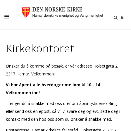
MENIGHETSLIV
Kirkekontoret
GRAVFERD/GRAVPLASS
KIRKELIGE HANDLINGER
Ønsker du å komme på besøk, er vår adresse Holsetgata 2,
KIRKEMUSIKK
2317 Hamar. Velkommen!
BARN OG UNGE
Vi har åpent alle hverdager mellom kl.10 - 14.
Velkommen inn!
FRIVILLIGHET
Trenger du å snakke med oss utenom åpningstidene? Ring
DIAKONI
eller send oss en epost, så vil vi svare deg og evt. sette deg i
kontakt med den hos oss som du ønsker å snakke med.
Postadresse: Hamar kirkelige fellesråd, Holsetgata 2, 2317