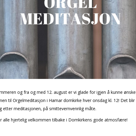
mmeren og fra og med 12. august er vi glade for igjen å kunne ønske
n til Orgelmeditasjon i Hamar domkirke hver onsdag kl. 12! Det blir
g etter meditasjonen, på smittevernvennlig måte.
r alle hjertelig velkommen tilbake i Domkirkens gode atmosfære!