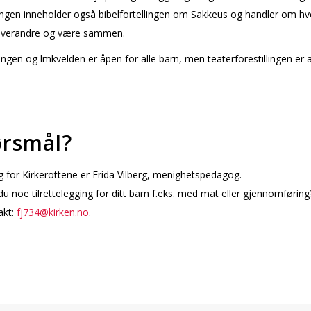
lingen inneholder også bibelfortellingen om Sakkeus og handler om hv
hverandre og være sammen.
lingen og filmkvelden er åpen for alle barn, men teaterforestillingen er 
.
rsmål?
g for Kirkerottene er Frida Vilberg, menighetspedagog.
u noe tilrettelegging for ditt barn f.eks. med mat eller gjennomførin
kt:
fj734@kirken.no
.