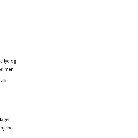
se lyd og
 filmen
alle.
lager
 hjelpe