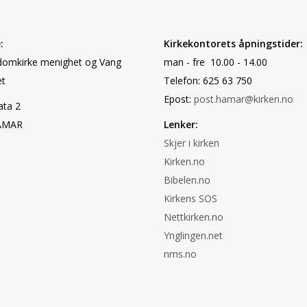
:
Kirkekontorets åpningstider:
omkirke menighet og Vang
man - fre 10.00 - 14.00
t
Telefon: 625 63 750
Epost:
post.hamar@kirken.no
ata 2
AMAR
Lenker:
Skjer i kirken
Kirken.no
Bibelen.no
Kirkens SOS
Nettkirken.no
Ynglingen.net
nms.no