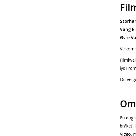
Fil
Storham
Vang ki
Øvre Va
Velkomme
Filmkvel
lys i ro
Du velge
Om 
En dag v
bråket. 
Viggo, m