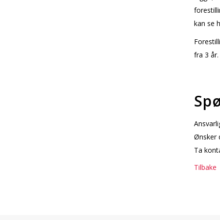
forestil
kan se 
Forestil
fra 3 år
Spø
Ansvarli
Ønsker d
Ta konta
Tilbake