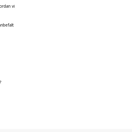
ordan vi
anbefalt
g?