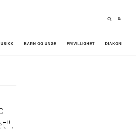
MUSIKK
BARN OG UNGE
FRIVILLIGHET
DIAKONI
d
t".