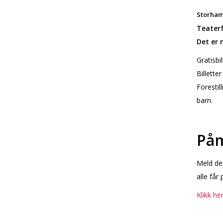
Storhama
Teaterf
Det er 
Gratisbi
Billetter
Forestil
barn.
Påm
Meld deg
alle får
Klikk he