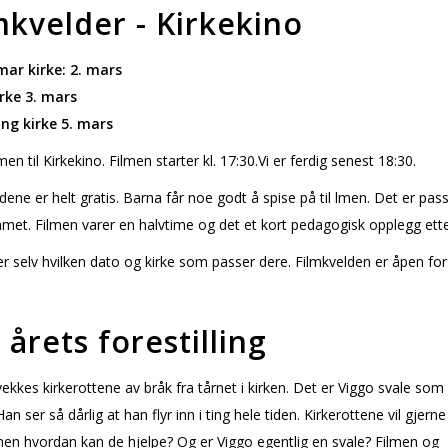
mkvelder - Kirkekino
ar kirke: 2. mars
rke 3. mars
ng kirke 5. mars
n til Kirkekino. Filmen starter kl. 17:30.Vi er ferdig senest 18:30.
dene er helt gratis. Barna får noe godt å spise på til filmen. Det er pas
mmet. Filmen varer en halvtime og det et kort pedagogisk opplegg etter
r selv hvilken dato og kirke som passer dere. Filmkvelden er åpen for 
årets forestilling
ekkes kirkerottene av bråk fra tårnet i kirken. Det er Viggo svale som 
Han ser så dårlig at han flyr inn i ting hele tiden. Kirkerottene vil gjerne
en hvordan kan de hjelpe? Og er Viggo egentlig en svale? Filmen og