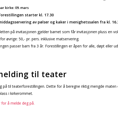
r kirke: 09. mars
orestillingen starter kl. 17.30
middagsservering av pølser og kaker i menighetssalen fra kl. 16.
lletten på invitasjonen gjelder barnet som får invitasjonen pluss en vo
 for øvrige: 50,- pr. pers. inklusive matservering.
lingen passer barn fra 3 år. Forestillingen er åpen for alle, døpt eller u
elding til teater
 på til teaterforestillingen. Dette for å beregne riktig mengde maten 
 plass i kirkerommet.
r for å melde deg på.