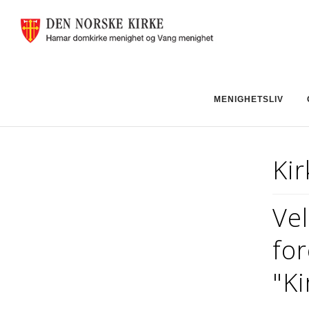
MENIGHETSLIV
Kir
Vel
for
"Ki