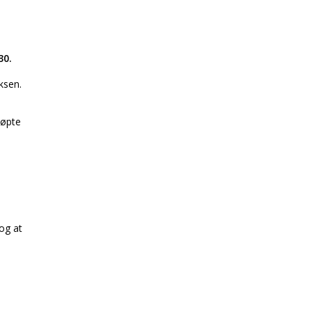
30.
ksen.
døpte
og at