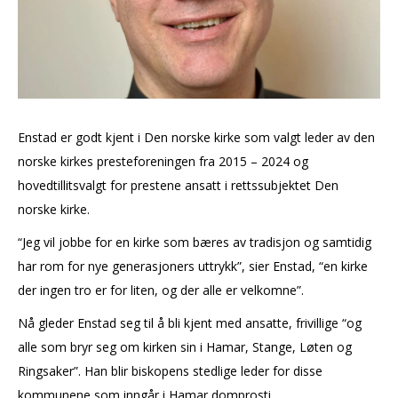
Enstad er godt kjent i Den norske kirke som valgt leder av den
norske kirkes presteforeningen fra 2015 – 2024 og
hovedtillitsvalgt for prestene ansatt i rettssubjektet Den
norske kirke.
“Jeg vil jobbe for en kirke som bæres av tradisjon og samtidig
har rom for nye generasjoners uttrykk”, sier Enstad, “en kirke
der ingen tro er for liten, og der alle er velkomne”.
Nå gleder Enstad seg til å bli kjent med ansatte, frivillige “og
alle som bryr seg om kirken sin i Hamar, Stange, Løten og
Ringsaker”. Han blir biskopens stedlige leder for disse
kommunene som inngår i Hamar domprosti.