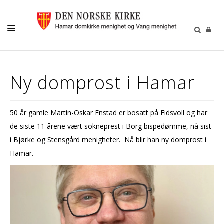
MENIGHETSLIV
Ny domprost i Hamar
GRAVFERD/GRAVPLASS
KIRKELIGE HANDLINGER
50 år gamle Martin-Oskar Enstad er bosatt på Eidsvoll og har
KIRKEMUSIKK
de siste 11 årene vært sokneprest i Borg bispedømme, nå sist
BARN OG UNGE
i Bjørke og Stensgård menigheter. Nå blir han ny domprost i
Hamar.
FRIVILLIGHET
DIAKONI