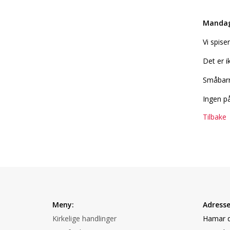
Mandag
Vi spise
Det er i
Småbarn
Ingen på
Tilbake
Meny:
Adresse
Kirkelige handlinger
Hamar d