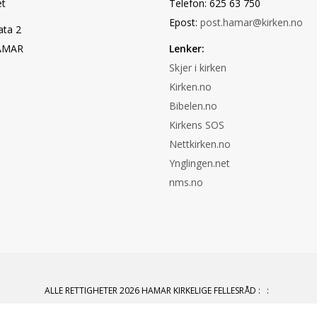
t
Telefon: 625 63 750
Epost:
post.hamar@kirken.no
ata 2
AMAR
Lenker:
Skjer i kirken
Kirken.no
Bibelen.no
Kirkens SOS
Nettkirken.no
Ynglingen.net
nms.no
ALLE RETTIGHETER 2026 HAMAR KIRKELIGE FELLESRÅD
:
: