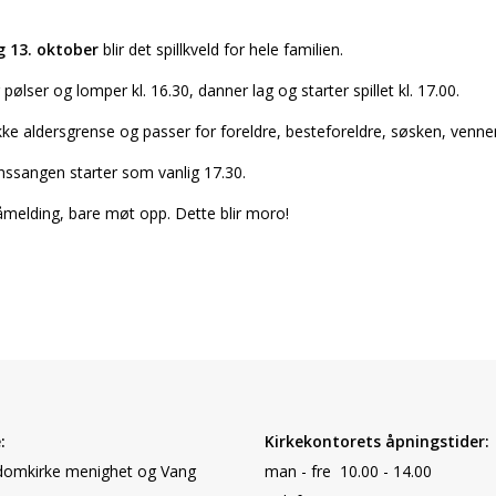
 13. oktober
blir det spillkveld for hele familien.
r pølser og lomper kl. 16.30, danner lag og starter spillet kl. 17.00.
kke aldersgrense og passer for foreldre, besteforeldre, søsken, venner
ssangen starter som vanlig 17.30.
melding, bare møt opp. Dette blir moro!
:
Kirkekontorets åpningstider:
omkirke menighet og Vang
man - fre 10.00 - 14.00