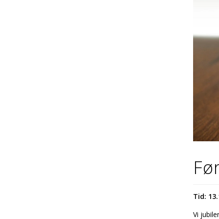
Fø
Tid: 13.
Vi jubi